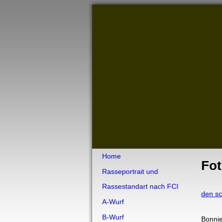
Home
Fo
Rasseportrait und
Rassestandart nach FCI
den s
A-Wurf
B-Wurf
Bonnie