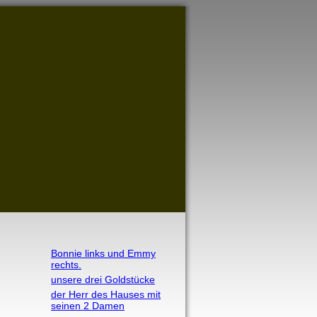
Bonnie links und Emmy
rechts.
unsere drei Goldstücke
der Herr des Hauses mit
seinen 2 Damen